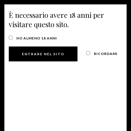
È necessario avere 18 anni per
MENU
visitare questo sito.
CANTINA PROSECCO VALDOBBIADENE
HO ALMENO 18 ANNI
ENOTURISMO
RICORDAMI
Un’ospitalità millenaria quella che la famiglia Collalto
riserva agli ospiti che vogliono scoprire la storia delle
proprie cantine.