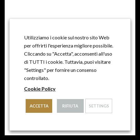
Per gruppi numerosi è possibile ricevere una quotazione
dedicata inviando una mail a:
visite@cantine-collalto.it
Note e Raccomandazioni
Utilizziamo i cookie sul nostro sito Web
per offrirti l'esperienza migliore possibile.
Cliccando su "Accetta", acconsenti all'uso
di TUTTI i cookie. Tuttavia, puoi visitare
Per la visita delle cantine
"Settings" per fornire un consenso
raccomandiamo un abbigliamento
controllato.
consono.
Cookie Policy
L’accompagnamento nelle cantine
ACCETTA
RIFIUTA
SETTINGS
di animali domestici non è
consentito
Le visite guidate sono su
prenotazione.