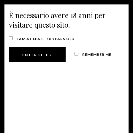
È necessario avere 18 anni per
MENU
visitare questo sito.
SPECIAL OFFERS
I AM AT LEAST 18 YEARS OLD
REMEMBER ME
Perky Prosecco
Brut DOC