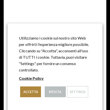
MILLE ANNI DI STORIA, MILLE ANNI DI
TRADIZIONE, PASSIONE E AMORE
Utilizziamo i cookie sul nostro sito Web
per offrirti l'esperienza migliore possibile.
Cliccando su "Accetta", acconsenti all'uso
di TUTTI i cookie. Tuttavia, puoi visitare
"Settings" per fornire un consenso
controllato.
Cookie Policy
ACCETTA
RIFIUTA
SETTINGS
© 2021 - AZIENDA AGRICOLA CONTE COLLALTO
S.A.R.L. CON SOCIO UNICO - PARTITA IVA: IT 07921480963
- MAIL: INFO@CANTINE-COLLALTO.IT - TEL: