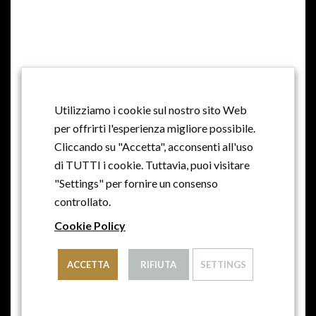
MILLE ANNI DI STORIA, MILLE ANNI DI
TRADIZIONE, PASSIONE E AMORE
Utilizziamo i cookie sul nostro sito Web
per offrirti l'esperienza migliore possibile.
Cliccando su "Accetta", acconsenti all'uso
di TUTTI i cookie. Tuttavia, puoi visitare
"Settings" per fornire un consenso
controllato.
Cookie Policy
ACCETTA
RIFIUTA
SETTINGS
© 2021 - AZIENDA AGRICOLA CONTE COLLALTO
S.A.R.L. CON SOCIO UNICO - PARTITA IVA: IT 07921480963
- MAIL: INFO@CANTINE-COLLALTO.IT - TEL: