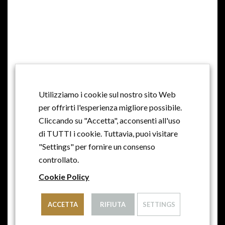
MILLE ANNI DI STORIA, MILLE ANNI DI
TRADIZIONE, PASSIONE E AMORE
Utilizziamo i cookie sul nostro sito Web
per offrirti l'esperienza migliore possibile.
Cliccando su "Accetta", acconsenti all'uso
di TUTTI i cookie. Tuttavia, puoi visitare
"Settings" per fornire un consenso
controllato.
© 2021 - AZIENDA AGRICOLA CONTE COLLALTO
Cookie Policy
S.A.R.L. CON SOCIO UNICO - PARTITA IVA: IT 07921480963
- MAIL: INFO@CANTINE-COLLALTO.IT - TEL:
ACCETTA
RIFIUTA
SETTINGS
+39.0438.435811