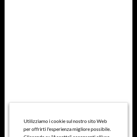
MILLE ANNI DI STORIA, MILLE ANNI DI
TRADIZIONE, PASSIONE E AMORE
Utilizziamo i cookie sul nostro sito Web
per offrirti l'esperienza migliore possibile.
Cliccando su "Accetta", acconsenti all'uso